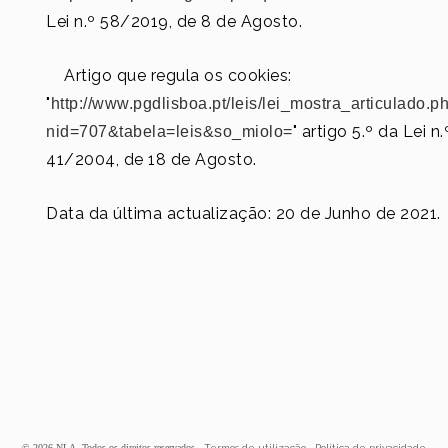
Lei n.º 58/2019, de 8 de Agosto.
Artigo que regula os cookies:
"
http://www.pgdlisboa.pt/leis/lei_mostra_articulado.p
" artigo 5.º da Lei n.
nid=707&tabela=leis&so_miolo=
41/2004, de 18 de Agosto.
Data da última actualização: 20 de Junho de 2021.
© 2026 NLA. Todos os direitos reservados -
Termos de utilização
-
Política de privacidade