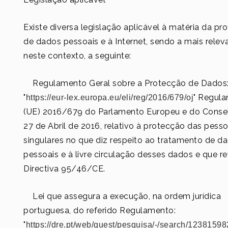
Existe diversa legislação aplicável à matéria da pr
de dados pessoais e à Internet, sendo a mais relev
neste contexto, a seguinte:
Regulamento Geral sobre a Protecção de Dados
"
" Regul
https://eur-lex.europa.eu/eli/reg/2016/679/oj
(UE) 2016/679 do Parlamento Europeu e do Conse
27 de Abril de 2016, relativo à protecção das pess
singulares no que diz respeito ao tratamento de d
pessoais e à livre circulação desses dados e que r
Directiva 95/46/CE.
Lei que assegura a execução, na ordem jurídica
portuguesa, do referido Regulamento:
"
https://dre.pt/web/guest/pesquisa/-/search/12381598