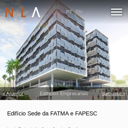
PT
EN
Edifícios Empresariais
< Anterior
Seguinte >
Edifício Sede da FATMA e FAPESC