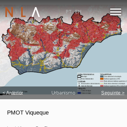
PT
EN
Urbanismo
< Anterior
Seguinte >
PMOT Viqueque