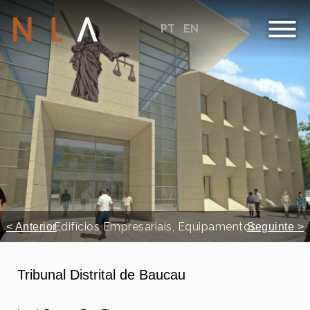
PT
EN
Edifícios Empresariais, Equipamentos
< Anterior
Seguinte >
Tribunal Distrital de Baucau